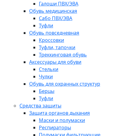
Галоши ПВХ/ЭВА
Обувь медицинская
Сабо ПВХ/ЭВА
Туфли
Обувь повседневная
Кроссовки
Туфли, тапочки
Треккинговая обувь
Аксессуары для обуви
Стельки
Чулки
Обувь для охранных структур
Берцы
Туфли
Средства защиты
Защита органов дыхания
Маски и полумаски
Респираторы
Полумаски фильтрующие