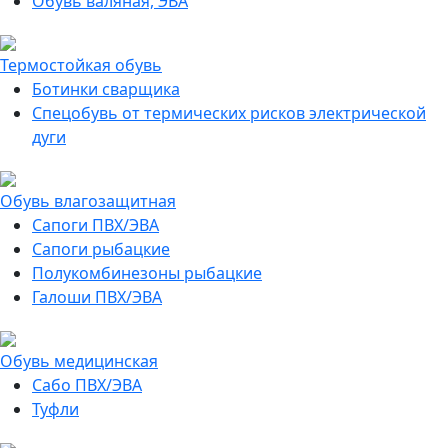
Обувь валяная, ЭВА
Термостойкая обувь
Ботинки сварщика
Спецобувь от термических рисков электрической
дуги
Обувь влагозащитная
Сапоги ПВХ/ЭВА
Сапоги рыбацкие
Полукомбинезоны рыбацкие
Галоши ПВХ/ЭВА
Обувь медицинская
Сабо ПВХ/ЭВА
Туфли