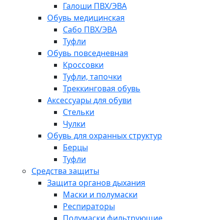
Галоши ПВХ/ЭВА
Обувь медицинская
Сабо ПВХ/ЭВА
Туфли
Обувь повседневная
Кроссовки
Туфли, тапочки
Треккинговая обувь
Аксессуары для обуви
Стельки
Чулки
Обувь для охранных структур
Берцы
Туфли
Средства защиты
Защита органов дыхания
Маски и полумаски
Респираторы
Полумаски фильтрующие