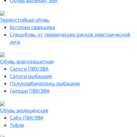
Обувь валяная, ЭВА
Термостойкая обувь
Ботинки сварщика
Спецобувь от термических рисков электрической
дуги
Обувь влагозащитная
Сапоги ПВХ/ЭВА
Сапоги рыбацкие
Полукомбинезоны рыбацкие
Галоши ПВХ/ЭВА
Обувь медицинская
Сабо ПВХ/ЭВА
Туфли