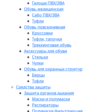
Галоши ПВХ/ЭВА
Обувь медицинская
Сабо ПВХ/ЭВА
Туфли
Обувь повседневная
Кроссовки
Туфли, тапочки
Треккинговая обувь
Аксессуары для обуви
Стельки
Чулки
Обувь для охранных структур
Берцы
Туфли
Средства защиты
Защита органов дыхания
Маски и полумаски
Респираторы
Полумаски фильтрующие