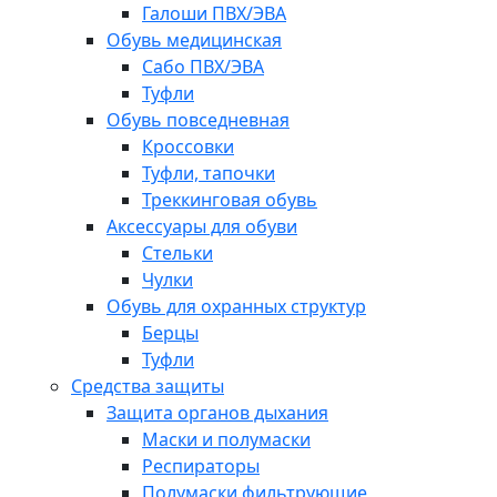
Галоши ПВХ/ЭВА
Обувь медицинская
Сабо ПВХ/ЭВА
Туфли
Обувь повседневная
Кроссовки
Туфли, тапочки
Треккинговая обувь
Аксессуары для обуви
Стельки
Чулки
Обувь для охранных структур
Берцы
Туфли
Средства защиты
Защита органов дыхания
Маски и полумаски
Респираторы
Полумаски фильтрующие