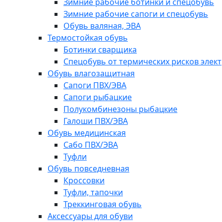
Зимние рабочие ботинки и спецобувь
Зимние рабочие сапоги и спецобувь
Обувь валяная, ЭВА
Термостойкая обувь
Ботинки сварщика
Спецобувь от термических рисков элект
Обувь влагозащитная
Сапоги ПВХ/ЭВА
Сапоги рыбацкие
Полукомбинезоны рыбацкие
Галоши ПВХ/ЭВА
Обувь медицинская
Сабо ПВХ/ЭВА
Туфли
Обувь повседневная
Кроссовки
Туфли, тапочки
Треккинговая обувь
Аксессуары для обуви