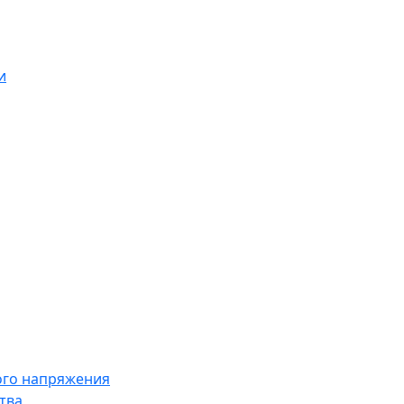
и
ого напряжения
тва