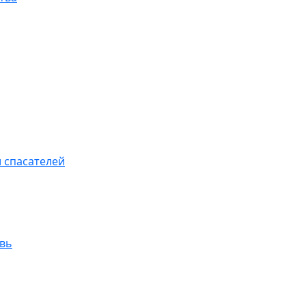
 спасателей
увь