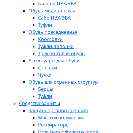
Галоши ПВХ/ЭВА
Обувь медицинская
Сабо ПВХ/ЭВА
Туфли
Обувь повседневная
Кроссовки
Туфли, тапочки
Треккинговая обувь
Аксессуары для обуви
Стельки
Чулки
Обувь для охранных структур
Берцы
Туфли
Средства защиты
Защита органов дыхания
Маски и полумаски
Респираторы
Полумаски фильтрующие