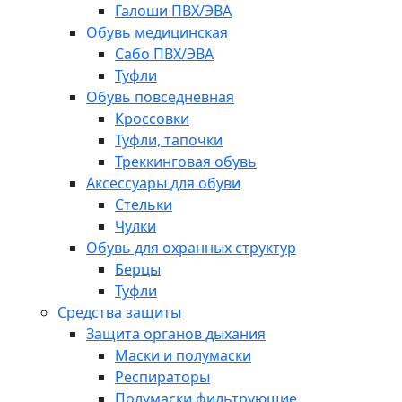
Галоши ПВХ/ЭВА
Обувь медицинская
Сабо ПВХ/ЭВА
Туфли
Обувь повседневная
Кроссовки
Туфли, тапочки
Треккинговая обувь
Аксессуары для обуви
Стельки
Чулки
Обувь для охранных структур
Берцы
Туфли
Средства защиты
Защита органов дыхания
Маски и полумаски
Респираторы
Полумаски фильтрующие