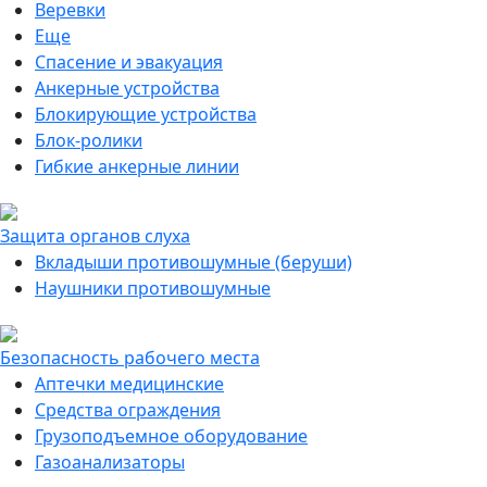
Веревки
Еще
Спасение и эвакуация
Анкерные устройства
Блокирующие устройства
Блок-ролики
Гибкие анкерные линии
Защита органов слуха
Вкладыши противошумные (беруши)
Наушники противошумные
Безопасность рабочего места
Аптечки медицинские
Средства ограждения
Грузоподъемное оборудование
Газоанализаторы