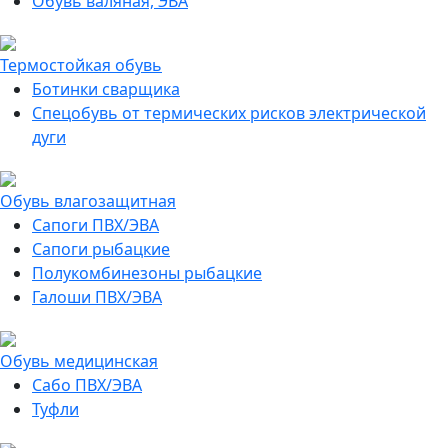
Обувь валяная, ЭВА
Термостойкая обувь
Ботинки сварщика
Спецобувь от термических рисков электрической
дуги
Обувь влагозащитная
Сапоги ПВХ/ЭВА
Сапоги рыбацкие
Полукомбинезоны рыбацкие
Галоши ПВХ/ЭВА
Обувь медицинская
Сабо ПВХ/ЭВА
Туфли