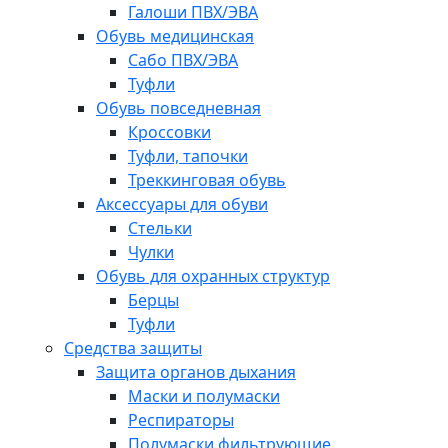
Галоши ПВХ/ЭВА
Обувь медицинская
Сабо ПВХ/ЭВА
Туфли
Обувь повседневная
Кроссовки
Туфли, тапочки
Треккинговая обувь
Аксессуары для обуви
Стельки
Чулки
Обувь для охранных структур
Берцы
Туфли
Средства защиты
Защита органов дыхания
Маски и полумаски
Респираторы
Полумаски фильтрующие