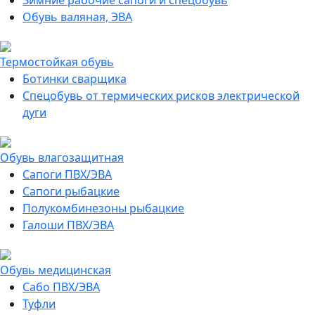
Зимние рабочие сапоги и спецобувь
Обувь валяная, ЭВА
Термостойкая обувь
Ботинки сварщика
Спецобувь от термических рисков электрической
дуги
Обувь влагозащитная
Сапоги ПВХ/ЭВА
Сапоги рыбацкие
Полукомбинезоны рыбацкие
Галоши ПВХ/ЭВА
Обувь медицинская
Сабо ПВХ/ЭВА
Туфли