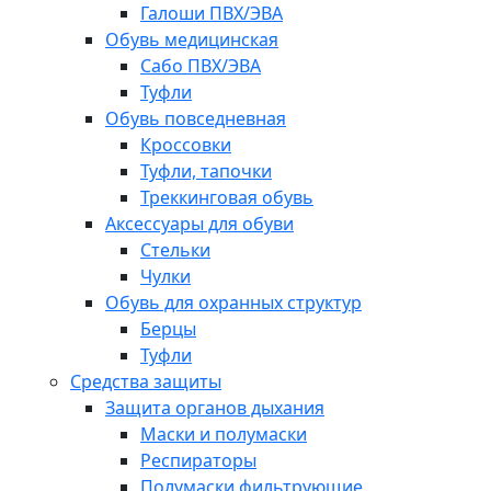
Галоши ПВХ/ЭВА
Обувь медицинская
Сабо ПВХ/ЭВА
Туфли
Обувь повседневная
Кроссовки
Туфли, тапочки
Треккинговая обувь
Аксессуары для обуви
Стельки
Чулки
Обувь для охранных структур
Берцы
Туфли
Средства защиты
Защита органов дыхания
Маски и полумаски
Респираторы
Полумаски фильтрующие