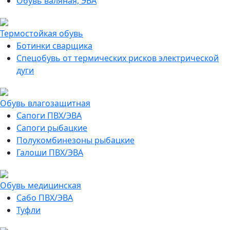
Обувь валяная, ЭВА
Термостойкая обувь
Ботинки сварщика
Спецобувь от термических рисков электрической
дуги
Обувь влагозащитная
Сапоги ПВХ/ЭВА
Сапоги рыбацкие
Полукомбинезоны рыбацкие
Галоши ПВХ/ЭВА
Обувь медицинская
Сабо ПВХ/ЭВА
Туфли