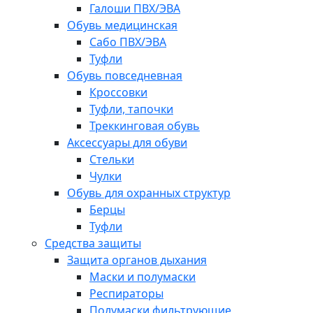
Галоши ПВХ/ЭВА
Обувь медицинская
Сабо ПВХ/ЭВА
Туфли
Обувь повседневная
Кроссовки
Туфли, тапочки
Треккинговая обувь
Аксессуары для обуви
Стельки
Чулки
Обувь для охранных структур
Берцы
Туфли
Средства защиты
Защита органов дыхания
Маски и полумаски
Респираторы
Полумаски фильтрующие