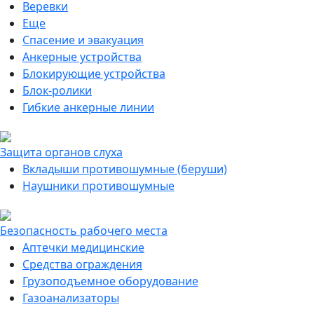
Веревки
Еще
Спасение и эвакуация
Анкерные устройства
Блокирующие устройства
Блок-ролики
Гибкие анкерные линии
Защита органов слуха
Вкладыши противошумные (беруши)
Наушники противошумные
Безопасность рабочего места
Аптечки медицинские
Средства ограждения
Грузоподъемное оборудование
Газоанализаторы