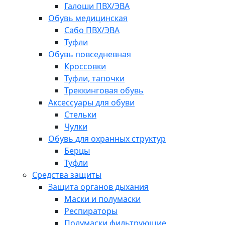
Галоши ПВХ/ЭВА
Обувь медицинская
Сабо ПВХ/ЭВА
Туфли
Обувь повседневная
Кроссовки
Туфли, тапочки
Треккинговая обувь
Аксессуары для обуви
Стельки
Чулки
Обувь для охранных структур
Берцы
Туфли
Средства защиты
Защита органов дыхания
Маски и полумаски
Респираторы
Полумаски фильтрующие