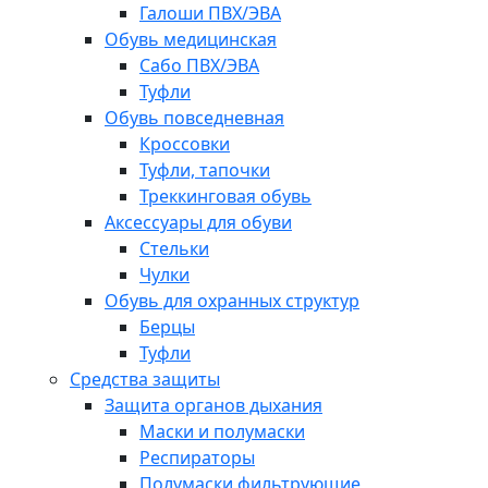
Галоши ПВХ/ЭВА
Обувь медицинская
Сабо ПВХ/ЭВА
Туфли
Обувь повседневная
Кроссовки
Туфли, тапочки
Треккинговая обувь
Аксессуары для обуви
Стельки
Чулки
Обувь для охранных структур
Берцы
Туфли
Средства защиты
Защита органов дыхания
Маски и полумаски
Респираторы
Полумаски фильтрующие