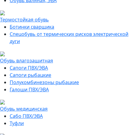
Обувь валяная, ЭВА
Термостойкая обувь
Ботинки сварщика
Спецобувь от термических рисков электрической
дуги
Обувь влагозащитная
Сапоги ПВХ/ЭВА
Сапоги рыбацкие
Полукомбинезоны рыбацкие
Галоши ПВХ/ЭВА
Обувь медицинская
Сабо ПВХ/ЭВА
Туфли