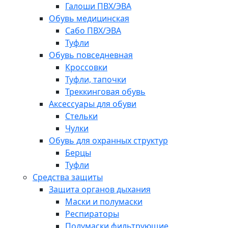
Галоши ПВХ/ЭВА
Обувь медицинская
Сабо ПВХ/ЭВА
Туфли
Обувь повседневная
Кроссовки
Туфли, тапочки
Треккинговая обувь
Аксессуары для обуви
Стельки
Чулки
Обувь для охранных структур
Берцы
Туфли
Средства защиты
Защита органов дыхания
Маски и полумаски
Респираторы
Полумаски фильтрующие