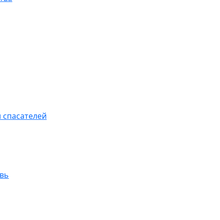
 спасателей
увь