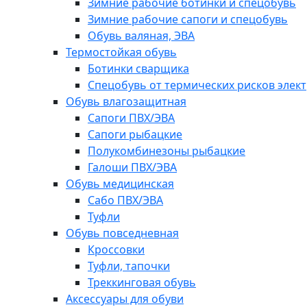
Зимние рабочие ботинки и спецобувь
Зимние рабочие сапоги и спецобувь
Обувь валяная, ЭВА
Термостойкая обувь
Ботинки сварщика
Спецобувь от термических рисков элект
Обувь влагозащитная
Сапоги ПВХ/ЭВА
Сапоги рыбацкие
Полукомбинезоны рыбацкие
Галоши ПВХ/ЭВА
Обувь медицинская
Сабо ПВХ/ЭВА
Туфли
Обувь повседневная
Кроссовки
Туфли, тапочки
Треккинговая обувь
Аксессуары для обуви