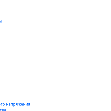
и
ого напряжения
тва