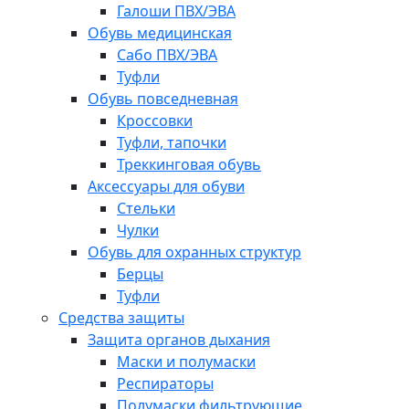
Галоши ПВХ/ЭВА
Обувь медицинская
Сабо ПВХ/ЭВА
Туфли
Обувь повседневная
Кроссовки
Туфли, тапочки
Треккинговая обувь
Аксессуары для обуви
Стельки
Чулки
Обувь для охранных структур
Берцы
Туфли
Средства защиты
Защита органов дыхания
Маски и полумаски
Респираторы
Полумаски фильтрующие