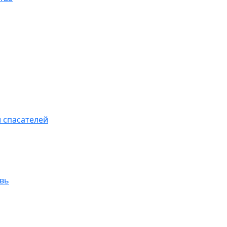
 спасателей
увь