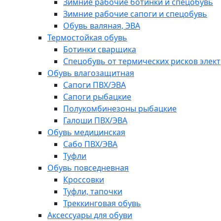
Зимние рабочие ботинки и спецобувь
Зимние рабочие сапоги и спецобувь
Обувь валяная, ЭВА
Термостойкая обувь
Ботинки сварщика
Спецобувь от термических рисков элект
Обувь влагозащитная
Сапоги ПВХ/ЭВА
Сапоги рыбацкие
Полукомбинезоны рыбацкие
Галоши ПВХ/ЭВА
Обувь медицинская
Сабо ПВХ/ЭВА
Туфли
Обувь повседневная
Кроссовки
Туфли, тапочки
Треккинговая обувь
Аксессуары для обуви