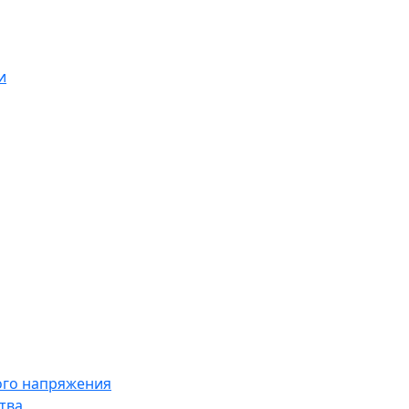
и
ого напряжения
тва