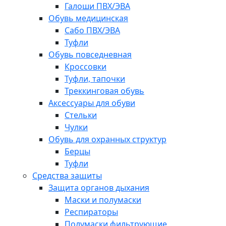
Галоши ПВХ/ЭВА
Обувь медицинская
Сабо ПВХ/ЭВА
Туфли
Обувь повседневная
Кроссовки
Туфли, тапочки
Треккинговая обувь
Аксессуары для обуви
Стельки
Чулки
Обувь для охранных структур
Берцы
Туфли
Средства защиты
Защита органов дыхания
Маски и полумаски
Респираторы
Полумаски фильтрующие