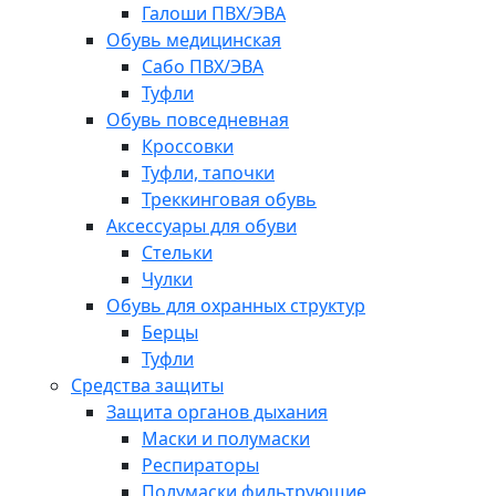
Галоши ПВХ/ЭВА
Обувь медицинская
Сабо ПВХ/ЭВА
Туфли
Обувь повседневная
Кроссовки
Туфли, тапочки
Треккинговая обувь
Аксессуары для обуви
Стельки
Чулки
Обувь для охранных структур
Берцы
Туфли
Средства защиты
Защита органов дыхания
Маски и полумаски
Респираторы
Полумаски фильтрующие