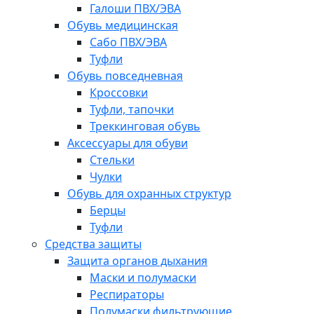
Галоши ПВХ/ЭВА
Обувь медицинская
Сабо ПВХ/ЭВА
Туфли
Обувь повседневная
Кроссовки
Туфли, тапочки
Треккинговая обувь
Аксессуары для обуви
Стельки
Чулки
Обувь для охранных структур
Берцы
Туфли
Средства защиты
Защита органов дыхания
Маски и полумаски
Респираторы
Полумаски фильтрующие