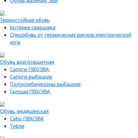
Обувь валяная, ЭВА
Термостойкая обувь
Ботинки сварщика
Спецобувь от термических рисков электрической
дуги
Обувь влагозащитная
Сапоги ПВХ/ЭВА
Сапоги рыбацкие
Полукомбинезоны рыбацкие
Галоши ПВХ/ЭВА
Обувь медицинская
Сабо ПВХ/ЭВА
Туфли