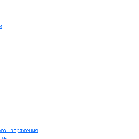
и
ого напряжения
тва