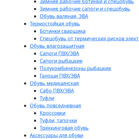
Зимние рабочие ботинки и спецобувь
Зимние рабочие сапоги и спецобувь
Обувь валяная, ЭВА
Термостойкая обувь
Ботинки сварщика
Спецобувь от термических рисков элект
Обувь влагозащитная
Сапоги ПВХ/ЭВА
Сапоги рыбацкие
Полукомбинезоны рыбацкие
Галоши ПВХ/ЭВА
Обувь медицинская
Сабо ПВХ/ЭВА
Туфли
Обувь повседневная
Кроссовки
Туфли, тапочки
Треккинговая обувь
Аксессуары для обуви