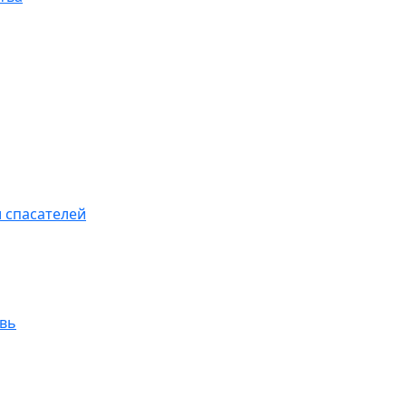
 спасателей
увь