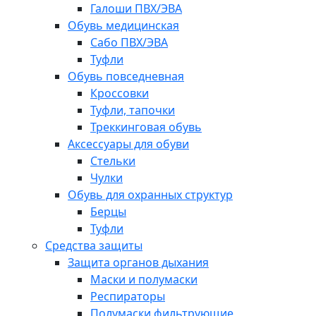
Галоши ПВХ/ЭВА
Обувь медицинская
Сабо ПВХ/ЭВА
Туфли
Обувь повседневная
Кроссовки
Туфли, тапочки
Треккинговая обувь
Аксессуары для обуви
Стельки
Чулки
Обувь для охранных структур
Берцы
Туфли
Средства защиты
Защита органов дыхания
Маски и полумаски
Респираторы
Полумаски фильтрующие