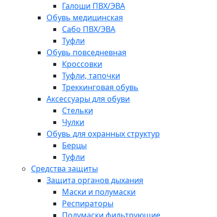
Галоши ПВХ/ЭВА
Обувь медицинская
Сабо ПВХ/ЭВА
Туфли
Обувь повседневная
Кроссовки
Туфли, тапочки
Треккинговая обувь
Аксессуары для обуви
Стельки
Чулки
Обувь для охранных структур
Берцы
Туфли
Средства защиты
Защита органов дыхания
Маски и полумаски
Респираторы
Полумаски фильтрующие