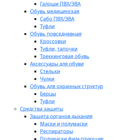
Галоши ПВХ/ЭВА
Обувь медицинская
Сабо ПВХ/ЭВА
Туфли
Обувь повседневная
Кроссовки
Туфли, тапочки
Треккинговая обувь
Аксессуары для обуви
Стельки
Чулки
Обувь для охранных структур
Берцы
Туфли
Средства защиты
Защита органов дыхания
Маски и полумаски
Респираторы
Полумаски фильтрующие