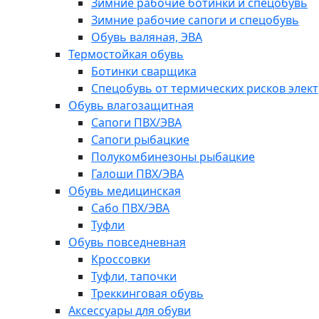
Зимние рабочие ботинки и спецобувь
Зимние рабочие сапоги и спецобувь
Обувь валяная, ЭВА
Термостойкая обувь
Ботинки сварщика
Спецобувь от термических рисков элект
Обувь влагозащитная
Сапоги ПВХ/ЭВА
Сапоги рыбацкие
Полукомбинезоны рыбацкие
Галоши ПВХ/ЭВА
Обувь медицинская
Сабо ПВХ/ЭВА
Туфли
Обувь повседневная
Кроссовки
Туфли, тапочки
Треккинговая обувь
Аксессуары для обуви