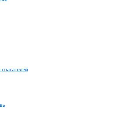
 спасателей
увь