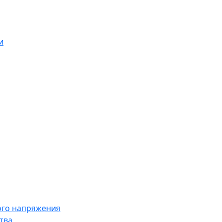
и
ого напряжения
тва