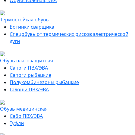
Обувь валяная, ЭВА
Термостойкая обувь
Ботинки сварщика
Спецобувь от термических рисков электрической
дуги
Обувь влагозащитная
Сапоги ПВХ/ЭВА
Сапоги рыбацкие
Полукомбинезоны рыбацкие
Галоши ПВХ/ЭВА
Обувь медицинская
Сабо ПВХ/ЭВА
Туфли