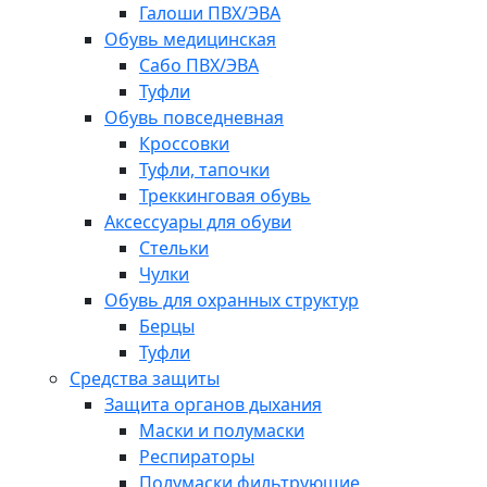
Галоши ПВХ/ЭВА
Обувь медицинская
Сабо ПВХ/ЭВА
Туфли
Обувь повседневная
Кроссовки
Туфли, тапочки
Треккинговая обувь
Аксессуары для обуви
Стельки
Чулки
Обувь для охранных структур
Берцы
Туфли
Средства защиты
Защита органов дыхания
Маски и полумаски
Респираторы
Полумаски фильтрующие