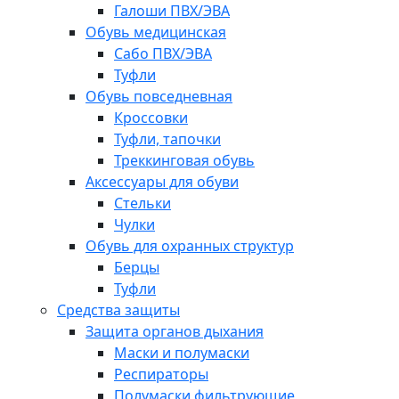
Галоши ПВХ/ЭВА
Обувь медицинская
Сабо ПВХ/ЭВА
Туфли
Обувь повседневная
Кроссовки
Туфли, тапочки
Треккинговая обувь
Аксессуары для обуви
Стельки
Чулки
Обувь для охранных структур
Берцы
Туфли
Средства защиты
Защита органов дыхания
Маски и полумаски
Респираторы
Полумаски фильтрующие