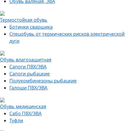
Обувь валяная, ЭВА
Термостойкая обувь
Ботинки сварщика
Спецобувь от термических рисков электрической
дуги
Обувь влагозащитная
Сапоги ПВХ/ЭВА
Сапоги рыбацкие
Полукомбинезоны рыбацкие
Галоши ПВХ/ЭВА
Обувь медицинская
Сабо ПВХ/ЭВА
Туфли