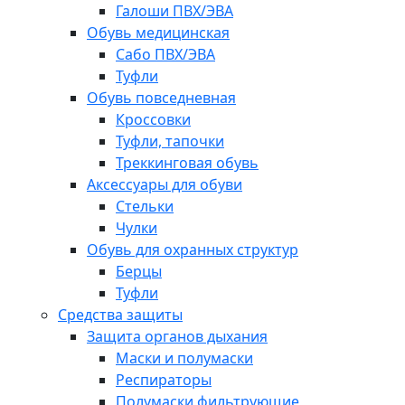
Галоши ПВХ/ЭВА
Обувь медицинская
Сабо ПВХ/ЭВА
Туфли
Обувь повседневная
Кроссовки
Туфли, тапочки
Треккинговая обувь
Аксессуары для обуви
Стельки
Чулки
Обувь для охранных структур
Берцы
Туфли
Средства защиты
Защита органов дыхания
Маски и полумаски
Респираторы
Полумаски фильтрующие